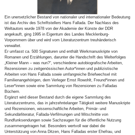
Ein unersetzlicher Bestand von nationaler und internationaler Bedeutung
ist das Archiv des Schriftstellers Hans Fallada. Der Nachlass des
Weltautors wurde 1978 von der Akademie der Künste der DDR
angekauft, ging 1995 in Eigentum des Landes Mecklenburg-
Vorpommern über und wird vom Literaturzentrum treuhänderisch
verwaltet.
Er umfasst ca. 500 Signaturen und enthält Werkmanuskripte von
Romanen und Erzählungen, darunter die Handschrift des Welterfolges
„Kleiner Mann – was nun?“, verschiedene autobiografische Arbeiten,
Rezensionen zu zeitgenössischen Autor*innen und publizistische
Arbeiten von Hans Fallada sowie umfangreiche Briefwechsel mit
Familienangehörigen, dem Verleger Ernst Rowohlt, Freund*innen und
Leser*innen sowie eine Sammlung von Rezensionen zu Falladas
Büchern.
Ergänzt wird dieser Bestand durch die eigene Sammlung des
Literaturzentrums, das in jahrzehntelanger Tätigkeit weitere Manuskripte
und Rezensionen, wissenschaftliche Arbeiten, Primär- und
Sekundärliteratur, Fallada-Verfilmungen und Mitschnitte von
Rundfunksendungen sowie Sachzeugen für die öffentliche Nutzung
zusammengetragen hat. Besonders wertvoll war dabei die
Unterstützung von Anna Ditzen, Hans Falladas erster Ehefrau, und